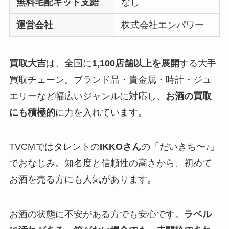
無料宅配キット支給
なし
運営会社
株式会社エンパワー
買取大吉
は、全国に
1,100店舗以上を展開
する大手
買取チェーン。ブランド品・貴金属・時計・ジュ
エリーなど幅広いジャンルに対応し、
お酒の買取
にも積極的
に力を入れています。
TVCMではタレントの
IKKOさん
の「だいきち〜♪」
でおなじみ。知名度と信頼性の高さから、初めて
お酒を売る方にも人気があります。
お酒の状態に不安がある方でも安心です。
ラベル