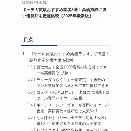
2025年8月15日
ボッテガ買取おすすめ業者8選！高価買取に強
い優良店を徹底比較【2025年最新版】
目次
ゴヤール買取おすすめ業者ランキング8選！
高額査定の実力派を比較
買取大吉｜全国1,500店舗の安心感でゴヤ
ール高価買取に強い
ラクーダ（らくらく一括査定）｜複数のブ
ランド買取業者へまとめて査定依頼できる
コメ兵（KOMEHYO）｜老舗の信頼感！ゴ
ヤール専門バイヤーが在籍
ギャラリーレア｜ゴヤール専門バイヤーが
査定！高額買取＆信頼性で人気No.1
なんぼや｜ゴヤール全モデル対応！女性に
嬉しい丁寧査定＆全国展開の大手業者
リファスタ｜宅配買取特化！キャンセル無