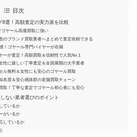
目次
グ8選！高額査定の実力派を比較
感でゴヤール高価買取に強い
数のブランド買取業者へまとめて査定依頼できる
頼感！ゴヤール専門バイヤーが在籍
ーが査定！高額買取＆信頼性で人気No.1
女性に嬉しい丁寧査定＆全国展開の大手業者
セル無料＆女性にも安心のゴヤール買取
知名度＆安心感抜群の老舗買取チェーン
買取！丁寧な査定でゴヤール初心者にも安心
敗しない業者選びのポイント
しているか
ーがいるか
応しているか
る