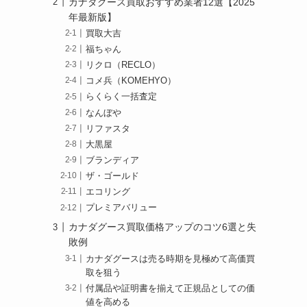
カナダグース買取おすすめ業者12選【2025
年最新版】
買取大吉
福ちゃん
リクロ（RECLO）
コメ兵（KOMEHYO）
らくらく一括査定
なんぼや
リファスタ
大黒屋
ブランディア
ザ・ゴールド
エコリング
プレミアバリュー
カナダグース買取価格アップのコツ6選と失
敗例
カナダグースは売る時期を見極めて高価買
取を狙う
付属品や証明書を揃えて正規品としての価
値を高める